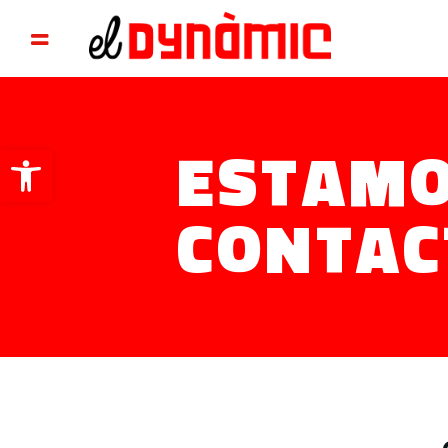
E
S
T
A
M
Abrir barra de herramientas
C
O
N
T
A
C