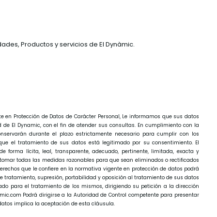
dades, Productos y servicios de El Dynàmic.
te en Protección de Datos de Carácter Personal, Le informamos que sus datos
d de El Dynamic, con el fin de atender sus consultas. En cumplimiento con la
nservarán durante el plazo estrictamente necesario para cumplir con los
ue el tratamiento de sus datos está legitimado por su consentimiento. El
 forma lícita, leal, transparente, adecuado, pertinente, limitada, exacta y
 tomar todas las medidas razonables para que sean eliminados o rectificados
erechos que le confiere en la normativa vigente en protección de datos podrá
 de tratamiento, supresión, portabilidad y oposición al tratamiento de sus datos
do para el tratamiento de los mismos, dirigiendo su petición a la dirección
amic.com Podrá dirigirse a la Autoridad de Control competente para presentar
datos implica la aceptación de esta cláusula.