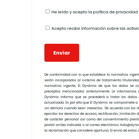
He leído y acepto la
política de privacidad
Acepto recibir información sobre las activi
De conformidad con lo que establece la normativa vigen
serán incorporados al sistema de tratamiento titularida
normativa vigente, El Dynàmic de que los datos se co
preceptos mencionados anteriormente. Le informamos q
Dynàmic informa que se procederá a tratar los datos de
actualizada. Es por ello que El Dynàmic se compromete a
sin demora cuando sean inexactos.. De acuerdo con los d
ejercitar los derechos de acceso, rectificación, limitación
de carácter personal así como del consentimiento presta
postal arriba indicada o al correo electrónico hola@dyn
la reclamación que considere oportuna. El envío de estos 