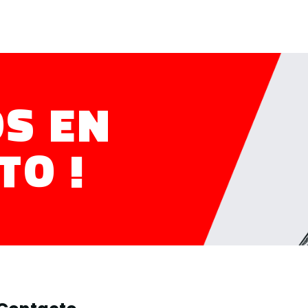
O
S
E
N
T
O
!