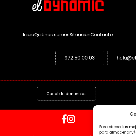
Inicio
Quiénes somos
Situación
Contacto
972 50 00 03
hola@e
Canal de denuncias
Ge
Para ofrecer las me
para almacenar y/o 